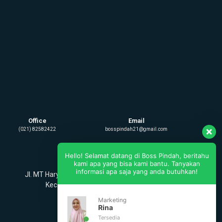
Office
Email
(021) 82582422
bosspindah21@gmail.com
Hello! Selamat datang di Boss Pindah, beritahu
Alamat Perusahaan
kami apa yang bisa kami bantu. Tanyakan
informasi apa saja yang anda butuhkan!
Jl. MT Haryono No.19 RT 002 RW 006 Desa. Burangkeng
Kec. Setu Kab. Bekasi - Jawa Barat 17320.
Marketing
Rina
Tersedia